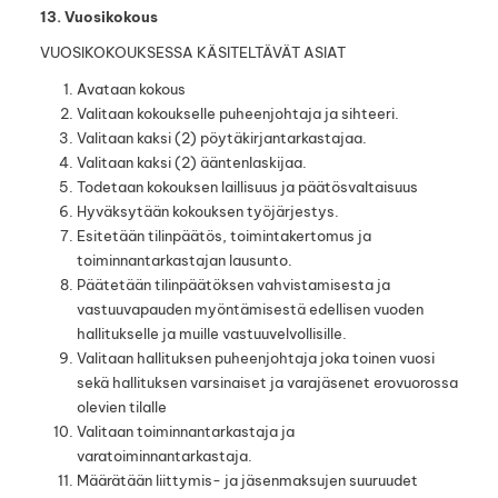
13. Vuosikokous
VUOSIKOKOUKSESSA KÄSITELTÄVÄT ASIAT
Avataan kokous
Valitaan kokoukselle puheenjohtaja ja sihteeri.
Valitaan kaksi (2) pöytäkirjantarkastajaa.
Valitaan kaksi (2) ääntenlaskijaa.
Todetaan kokouksen laillisuus ja päätösvaltaisuus
Hyväksytään kokouksen työjärjestys.
Esitetään tilinpäätös, toimintakertomus ja
toiminnantarkastajan lausunto.
Päätetään tilinpäätöksen vahvistamisesta ja
vastuuvapauden myöntämisestä edellisen vuoden
hallitukselle ja muille vastuuvelvollisille.
Valitaan hallituksen puheenjohtaja joka toinen vuosi
sekä hallituksen varsinaiset ja varajäsenet erovuorossa
olevien tilalle
Valitaan toiminnantarkastaja ja
varatoiminnantarkastaja.
Määrätään liittymis- ja jäsenmaksujen suuruudet