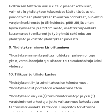
Hallituksen tehtäviin kuuluu kutsua jäsenet kokouksiin,
valmistella yhdistyksen kokouksissa käsiteltävät asiat,
panna toimeen yhdistyksen kokousten päätökset, huolehtia
varojen hankinnasta ja tilinhoidosta, päättää jäsenten
hyväksymisestä ja erottamisesta, asettaa tarpeellisiksi
katsomansa toimikunnat ja työryhmät sekä edustaa
yhdistystä ja vastata yhdistyksen puolesta.
9. Yhdistyksen nimen kirjoittaminen
Yhdistyksen nimen kirjoittaa hallituksen puheenjohtaja
yksin, varapuheenjohtaja, sihteeri tai taloudenhoitaja kaksi
yhdessä.
10. Tilikausi ja tilintarkastus
Yhdistyksen tili- ja toimintakausi on kalenterivuosi.
Yhdistyksen tilit päätetään kalenterivuosittain.
Yhdistyksellä on yksi (1) toiminnantarkastaja ja yksi (1)
varatoiminnantarkastaja, jotka valitaan vuosikokouksessa
tehtäviinsä vuodeksi kerrallaan. Tilinpäätös tarvittavine