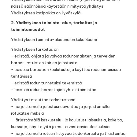
näissä säännöissä käytetään nimitystä yhdistys.
Yhdistyksen kotipaikka on Jyväskylä.
2. Yhdistyksen toiminta-alue, tarkoitus ja
toimintamuodot
Yhdistyksen toiminta-alueena on koko Suomi.
Yhdistyksen tarkoitus on
- edistää, ohjata ja valvoa rodunomaisten ja terveiden
barbet-rotuisten koirien jalostusta
- edistää barbetien koulutusta ja käyttöä rodunomaisissa
tehtävissä
- edistää rodun tunnetuksi tekemistä
- edistää rodun harrastajien yhteistoimintaa
Yhdistys toteuttaa tarkoitustaan
- harjoittamalla jalostusneuvontaa ja järjestämällä
rotukatselmuksia
- järjestämällä keskustelu- ja koulutustilaisuuksia, kokeita,
kursseja, näyttelyitä ja muita vastaavia tilaisuuksia
- harjoittamalla rotuun liittyvää tiedonkeruuta ja tilastointia