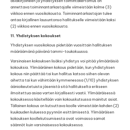
asiakirjoineen ja yhdistyksen toimintakertomus on
annettava toiminnantarkastajalle viimeistään kolme (3)
viikkoa ennen vuosikokousta. Toiminnantarkastajan tulee
antaa kirjallinen lausuntonsa hallitukselle viimeistään kaksi
(2) viikkoa ennen vuosikokousta.
11. Yhdistyksen kokoukset
Yhdistyksen vuosikokous pidetään vuosittain hallituksen
määräämänä päivänä tammi-toukokuussa.
Varsinaisen kokouksen lisäksi yhdistys voi pitää ylimääräisiä
kokouksia. Ylimääräinen kokous pidetään, kun yhdistyksen
kokous niin päättää tai kun hallitus katsoo siihen olevan
aihetta tai kun vähintään kymmenesosa (1/10) yhdistyksen
äänioikeutetuista jäsenistä sitä hallitukselta erikseen
ilmoitettua asiaa varten kirjallisesti vaatii. Ylimääräisessä
kokouksessa käsitellään vain kokouskutsussa mainitut asiat.
Tällainen kokous on kutsuttava koolle viimeistään kahden (2)
kuukauden kuluessa pyynnön esittämisestä. Ylimääräisen
kokouksen koollekutsumisesta ovat voimassa samat
säännöt kuin varsinaisessa kokouksessa.