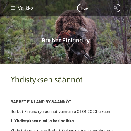
Siirry
Haku
Valikko
Hae
sivun
sisältöön
Barbet Finland ry
Yhdistyksen säännöt
BARBET FINLAND RY SÄÄNNÖT
Barbet Finland ry säännöt voimassa 01.01.2023 alkaen
1. Yhdistyksen nimi ja kotipaikka
Yhdistyksen nimi on Barbet Finland ry, josta myöhemmin