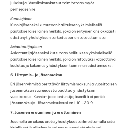
julkaisuja. Vuosikokouskutsut toimitetaan myös
perhejäsenille.
Kunniajäsen
Kunniajäseneksi kutsutaan hallituksen yksimielisellä
päätöksellä sellainen henkilö, joka on erityisen ansiokkaasti
edistänyt yhdistyksen tarkoitusperien toteuttamista.
Asiantuntijajäsen
Asiantuntijajäseneksi kutsutaan hallituksen yksimielisellä
päätöksellä sellainen henkilö, jolla on riittäväksi katsottava
koulutus ja kokemus yhdistyksen toiminnan edistämiseksi.
6. Liittymis- ja jäsenmaksu
Eri jäsenryhmiltä perittävän liittymismaksun ja vuosittaisen
jäsenmaksun suuruudesta päättää yhdistyksen
vuosikokous. Kunnia- ja asiantuntijajäseniltä ei peritä
jäsenmaksuja. Jäsenmaksukausi on 1.10.-30.9.
7. Jäsenen eroaminen ja erottaminen
Jäsenellä on oikeus erota yhdistyksestä ilmoittamalla siitä
kirjallisesti hallitukselle tai sen puheenjohtajalle tai