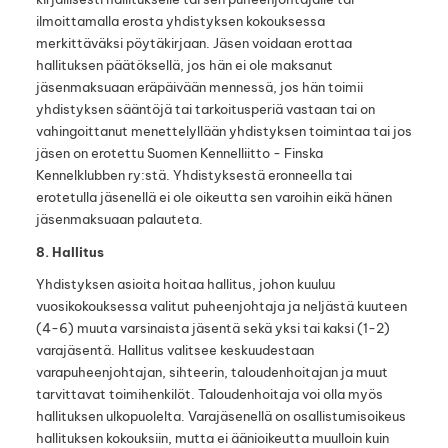
ilmoittamalla erosta yhdistyksen kokouksessa
merkittäväksi pöytäkirjaan. Jäsen voidaan erottaa
hallituksen päätöksellä, jos hän ei ole maksanut
jäsenmaksuaan eräpäivään mennessä, jos hän toimii
yhdistyksen sääntöjä tai tarkoitusperiä vastaan tai on
vahingoittanut menettelyllään yhdistyksen toimintaa tai jos
jäsen on erotettu Suomen Kennelliitto - Finska
Kennelklubben ry:stä. Yhdistyksestä eronneella tai
erotetulla jäsenellä ei ole oikeutta sen varoihin eikä hänen
jäsenmaksuaan palauteta.
8. Hallitus
Yhdistyksen asioita hoitaa hallitus, johon kuuluu
vuosikokouksessa valitut puheenjohtaja ja neljästä kuuteen
(4-6) muuta varsinaista jäsentä sekä yksi tai kaksi (1-2)
varajäsentä. Hallitus valitsee keskuudestaan
varapuheenjohtajan, sihteerin, taloudenhoitajan ja muut
tarvittavat toimihenkilöt. Taloudenhoitaja voi olla myös
hallituksen ulkopuolelta. Varajäsenellä on osallistumisoikeus
hallituksen kokouksiin, mutta ei äänioikeutta muulloin kuin