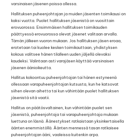
varsinaisen jäsenen poissa ollessa.
Hallituksen puheenjohtajan ja muiden jäsenten toimikausi on
kaksi vuotta. Puolet hallituksen jäsenistä on vuosittain
erovuorossa. Ensimmäisen hallituksen toimikauden
päättyessä erovuorossa olevat jäsenet valitaan arvalla.
Tämän jälkeen vuoron mukaan. Jos hallituksen jäsen eroaa,
erotetaan tai kuolee kesken toimikauttaan, yhdistyksen
kokous valitsee hänen tilalleen uuden jäljellä olevaksi
kaudeksi. Valintaan asti varajäsen käyttää varsinaisen
jäsenen äänioikeutta.
Hallitus kokoontuu puheenjohtajan tai hänen estyneenä
ollessaan varapuheenjohtajan kutsusta, kun he katsovat
siihen olevan aihetta tai kun vähintään puolet hallituksen
jäsenistä sitä vaatii.
Hallitus on päätösvaltainen, kun vähintään puolet sen
jäsenistä, puheenjohtaja tai varapuheenjohtaja mukaan
luettuna on läsnä. Äänestykset ratkaistaan yksinkertaisella
äänten enemmistöllä. Äänten mennessä tasan ratkaisee
puheenjohtajan ääni, vaaleissa kuitenkin arpa.