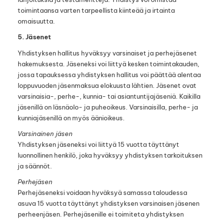
toimintaansa varten tarpeellista kiinteää ja irtainta
omaisuutta.
5. Jäsenet
Yhdistyksen hallitus hyväksyy varsinaiset ja perhejäsenet
hakemuksesta. Jäseneksi voi liittyä kesken toimintakauden,
jossa tapauksessa yhdistyksen hallitus voi päättää alentaa
loppuvuoden jäsenmaksua elokuusta lähtien. Jäsenet ovat
varsinaisia-, perhe-, kunnia- tai asiantuntijajäseniä. Kaikilla
jäsenillä on läsnäolo- ja puheoikeus. Varsinaisilla, perhe- ja
kunniajäsenillä on myös äänioikeus.
Varsinainen jäsen
Yhdistyksen jäseneksi voi liittyä 15 vuotta täyttänyt
luonnollinen henkilö, joka hyväksyy yhdistyksen tarkoituksen
ja säännöt.
Perhejäsen
Perhejäseneksi voidaan hyväksyä samassa taloudessa
asuva 15 vuotta täyttänyt yhdistyksen varsinaisen jäsenen
perheenjäsen. Perhejäsenille ei toimiteta yhdistyksen