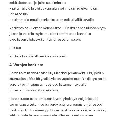
sekä tiedotus- ja julkaisutoimintaa
- pitämällä yllä yhteyksiä alan kotimaisiin ja ulkomaisiin
järjestöihin
- toimimalla muulla tarkoitustaan edistävällä tavalla
Yhdistys on Suomen Kennelliitto - Finska Kennelklubben ry:n
jäsen ja voi olla myös muiden toimintansa kannalta
oleellisten yhdistysten tai järjestöjen jäsen.
3. Kieli
Yhdistyksen virallinen kieli on suomi.
4. Varojen hankinta
Varat toimintaansa yhdistys hankkii jäsenmaksuilla, joiden
suuruuden päättää yhdistyksen vuosikokous. Yhdistys kerää
varoja toimintaansa myös osallistumismaksuilla
järjestämissään tilaisuuksissa.
Hankittuaan asianomaisen luvan, yhdistys voi järjestää
toimintansa tukemiseksi keräyksiä ja arpajaisia, järjestää
kanttiini- tai tarvikemyyntiä sekä ottaa vastaan avustuksia,
lahjoituksia ja testamentteja. Yhdistys voi omistaa