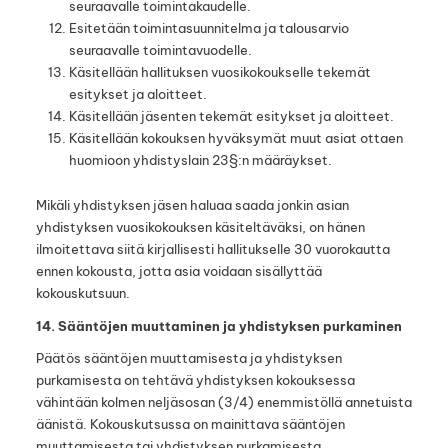
seuraavalle toimintakaudelle.
Esitetään toimintasuunnitelma ja talousarvio
seuraavalle toimintavuodelle.
Käsitellään hallituksen vuosikokoukselle tekemät
esitykset ja aloitteet.
Käsitellään jäsenten tekemät esitykset ja aloitteet.
Käsitellään kokouksen hyväksymät muut asiat ottaen
huomioon yhdistyslain 23§:n määräykset.
Mikäli yhdistyksen jäsen haluaa saada jonkin asian
yhdistyksen vuosikokouksen käsiteltäväksi, on hänen
ilmoitettava siitä kirjallisesti hallitukselle 30 vuorokautta
ennen kokousta, jotta asia voidaan sisällyttää
kokouskutsuun.
14. Sääntöjen muuttaminen ja yhdistyksen purkaminen
Päätös sääntöjen muuttamisesta ja yhdistyksen
purkamisesta on tehtävä yhdistyksen kokouksessa
vähintään kolmen neljäsosan (3/4) enemmistöllä annetuista
äänistä. Kokouskutsussa on mainittava sääntöjen
muuttamisesta tai yhdistyksen purkamisesta.