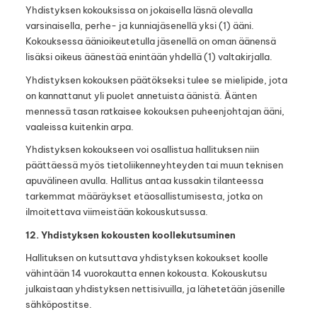
Yhdistyksen kokouksissa on jokaisella läsnä olevalla
varsinaisella, perhe- ja kunniajäsenellä yksi (1) ääni.
Kokouksessa äänioikeutetulla jäsenellä on oman äänensä
lisäksi oikeus äänestää enintään yhdellä (1) valtakirjalla.
Yhdistyksen kokouksen päätökseksi tulee se mielipide, jota
on kannattanut yli puolet annetuista äänistä. Äänten
mennessä tasan ratkaisee kokouksen puheenjohtajan ääni,
vaaleissa kuitenkin arpa.
Yhdistyksen kokoukseen voi osallistua hallituksen niin
päättäessä myös tietoliikenneyhteyden tai muun teknisen
apuvälineen avulla. Hallitus antaa kussakin tilanteessa
tarkemmat määräykset etäosallistumisesta, jotka on
ilmoitettava viimeistään kokouskutsussa.
12. Yhdistyksen kokousten koollekutsuminen
Hallituksen on kutsuttava yhdistyksen kokoukset koolle
vähintään 14 vuorokautta ennen kokousta. Kokouskutsu
julkaistaan yhdistyksen nettisivuilla, ja lähetetään jäsenille
sähköpostitse.