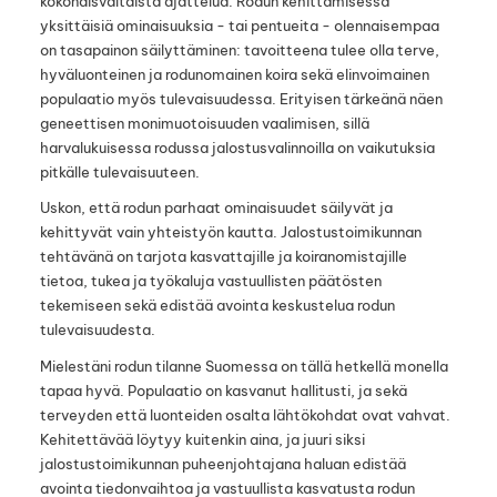
kokonaisvaltaista ajattelua. Rodun kehittämisessä
yksittäisiä ominaisuuksia - tai pentueita - olennaisempaa
on tasapainon säilyttäminen: tavoitteena tulee olla terve,
hyväluonteinen ja rodunomainen koira sekä elinvoimainen
populaatio myös tulevaisuudessa. Erityisen tärkeänä näen
geneettisen monimuotoisuuden vaalimisen, sillä
harvalukuisessa rodussa jalostusvalinnoilla on vaikutuksia
pitkälle tulevaisuuteen.
Uskon, että rodun parhaat ominaisuudet säilyvät ja
kehittyvät vain yhteistyön kautta. Jalostustoimikunnan
tehtävänä on tarjota kasvattajille ja koiranomistajille
tietoa, tukea ja työkaluja vastuullisten päätösten
tekemiseen sekä edistää avointa keskustelua rodun
tulevaisuudesta.
Mielestäni rodun tilanne Suomessa on tällä hetkellä monella
tapaa hyvä. Populaatio on kasvanut hallitusti, ja sekä
terveyden että luonteiden osalta lähtökohdat ovat vahvat.
Kehitettävää löytyy kuitenkin aina, ja juuri siksi
jalostustoimikunnan puheenjohtajana haluan edistää
avointa tiedonvaihtoa ja vastuullista kasvatusta rodun