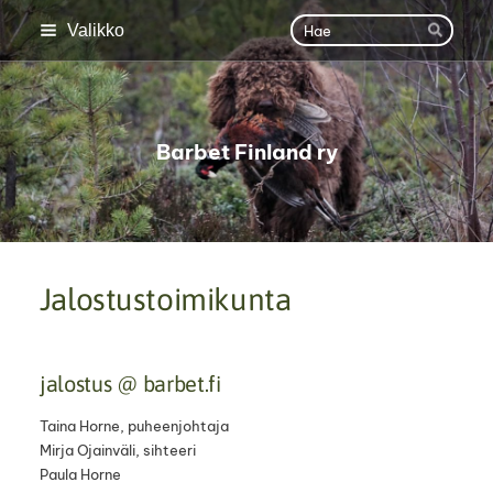
Siirry
Haku
Valikko
Hae
sivun
sisältöön
Barbet Finland ry
Jalostustoimikunta
jalostus @ barbet.fi
Taina Horne, puheenjohtaja
Mirja Ojainväli, sihteeri
Paula Horne