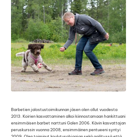
Barbetien jalostustoimikunnan jäsen olen ollut vuodesta
2013. Koirien kasvattaminen alkoi kiinnostamaan hankittuani
ensimmäisen barbet narttuni Galen 2006. Kävin kasvattajan
peruskurssin vuonna 2008, ensimmäinen pentueeni syntyi
2009. Olen toiminut koulutusohjaajan sekä agilityssä että