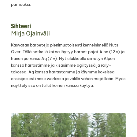
parhaaksi.
Sihteeri
Mirja Ojainväli
Kasvatan barbeteja pienimuotoisesti kennelnimellä Nuts
Over. Tällä hetkellä kotoa löytyy barbet pojat Alpo (12 v) ja
hänen poikansa Aq (7 v). Nyt eläkkeelle siirretyn Alpon
kanssa harrastimme ja kisasimme agilityssä ja rally-
tokossa. Aq kanssa harrastamme ja käymme kokeissa
ensisijaisesti nose workissa ja välillä vähän mejäillään. Myös
näyttelyissä on tullut koirien kanssa käytyä.