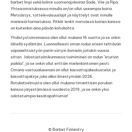
barbet Impi sekä kolme suomenajokoiraa Sade, Vire ja Pipa.
Yhteisomistuksessa minulla on/on ollut useampia koiria.
Metsästys, tottelevaisuuslajit ja näyttelyt ovat minulle
mieleisiä harrastuksia. Pitkät lenkit metsässä koirien kanssa
on kuitenkin aina päivän kohokohta.
Yhdistystoiminnassa olen ollut mukana 16 vuotta ja se onkin
lähellä sydäntäni. Luonnollisesti oman rodun eteen tehtävän
vapaaehtoistyön pariin siirryin ilomielin joitakin vuosia
sitten. Jalostustoimikunnassa toimiminen on rodun "eturivin
paikka", ja se onkin ollut erittäin mielenkiintoinen pesti.
Omana vastuualueenani on ollut kasvattajakeskustelut ja
kasvattajakirje joka alkoi ilmestymään 2026.
Rotukatselmusta olen ollut mukana timanttisen porukan
kanssa järjestämässä vuodesta 2019, ja se onkin yksi
odotetuimpia kesätapahtumia!
©
Barbet Finland ry