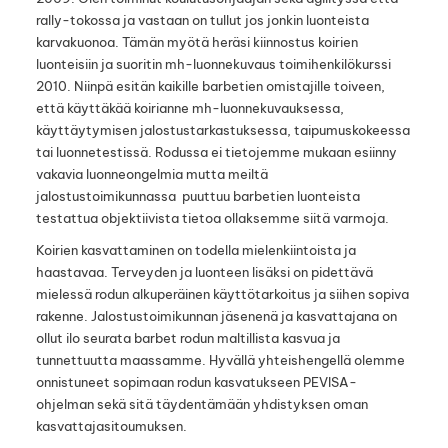
rally-tokossa ja vastaan on tullut jos jonkin luonteista
karvakuonoa. Tämän myötä heräsi kiinnostus koirien
luonteisiin ja suoritin mh-luonnekuvaus toimihenkilökurssi
2010. Niinpä esitän kaikille barbetien omistajille toiveen,
että käyttäkää koirianne mh-luonnekuvauksessa,
käyttäytymisen jalostustarkastuksessa, taipumuskokeessa
tai luonnetestissä. Rodussa ei tietojemme mukaan esiinny
vakavia luonneongelmia mutta meiltä
jalostustoimikunnassa puuttuu barbetien luonteista
testattua objektiivista tietoa ollaksemme siitä varmoja.
Koirien kasvattaminen on todella mielenkiintoista ja
haastavaa. Terveyden ja luonteen lisäksi on pidettävä
mielessä rodun alkuperäinen käyttötarkoitus ja siihen sopiva
rakenne. Jalostustoimikunnan jäsenenä ja kasvattajana on
ollut ilo seurata barbet rodun maltillista kasvua ja
tunnettuutta maassamme. Hyvällä yhteishengellä olemme
onnistuneet sopimaan rodun kasvatukseen PEVISA-
ohjelman sekä sitä täydentämään yhdistyksen oman
kasvattajasitoumuksen.