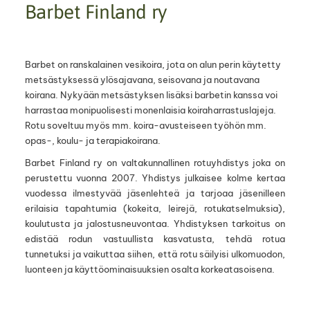
Barbet Finland ry
Barbet on ranskalainen vesikoira, jota on alun perin käytetty
metsästyksessä ylösajavana, seisovana ja noutavana
koirana. Nykyään metsästyksen lisäksi barbetin kanssa voi
harrastaa monipuolisesti monenlaisia koiraharrastuslajeja.
Rotu soveltuu myös mm. koira-avusteiseen työhön mm.
opas-, koulu- ja terapiakoirana.
Barbet Finland ry on valtakunnallinen rotuyhdistys joka on
perustettu vuonna 2007. Yhdistys julkaisee kolme kertaa
vuodessa ilmestyvää jäsenlehteä ja tarjoaa jäsenilleen
erilaisia tapahtumia (kokeita, leirejä, rotukatselmuksia),
koulutusta ja jalostusneuvontaa. Yhdistyksen tarkoitus on
edistää rodun vastuullista kasvatusta, tehdä rotua
tunnetuksi ja vaikuttaa siihen, että rotu säilyisi ulkomuodon,
luonteen ja käyttöominaisuuksien osalta korkeatasoisena.