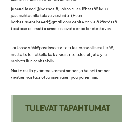
jasensihteeri@barbet.fi
, johon tulee lähettää kaikki
jäsensihteerille tuleva viestintä. (Huom.
barbetjasensihteeri@gmail.com osoite on vielä käytössä
toistaiseksi, mutta sinne ei toivota enää lähetettävän
Jatkossa sähköpostiosoitteita tulee mahdollisesti lisää,
mutta tällä hetkellä kaikki viestintä tulee ohjata yllä
mainittuihin osoitteisiin.
Muutoksella pyrimme varmistamaan ja helpottamaan
viestien vastaanottamisen aiempaa paremmin.
TULEVAT TAPAHTUMAT