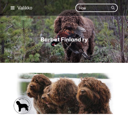
Siirry
Haku
Valikko
Hae
sivun
sisältöön
Barbet Finland ry