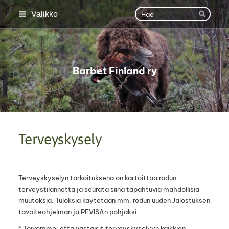
Siirry
Haku
Valikko
Hae
sivun
sisältöön
Barbet Finland ry
Terveyskysely
Terveyskyselyn tarkoituksena on kartoittaa rodun
terveystilannetta ja seurata siinä tapahtuvia mahdollisia
muutoksia. Tuloksia käytetään mm. rodun uuden Jalostuksen
tavoiteohjelman ja PEVISAn pohjaksi.
* Toivomme, että vastaisit terveyskyselyyn kaikkien