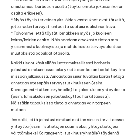
omistamiesi barbetien osalta (täytä lomake jokaisen koiran
osalta erikseen).
* Myös täysin terveiden yksilöiden vastaukset ovat tärkeitä,
jotta rodun terveystilanteesta saataisi realistinen kuva.
* Toivomme, että täytät lomakkeen myös jo kuolleen
koiran/koirien osalta. Näin saadaan arvokasta tietoa mm.
yleisimmistä kuolinsyistä ja mahdollisista terveystilanteen
muutoksista populaatiotasolla.
Kaikki tiedot käsitellään luottamuksellisesti barbetin
jalostustoimikunnassa, eikä yksittäisen koiran tiedot käy ilmi
missään julkaisussa. Ainoastaan sinun luvallasi koiran tietoja
annetaan eteenpäin terveystutkimukseen (esim.
Koirangeenit-tutkimusryhmälle) tai jalostuksen yhteydessä
(esim. lähisukulaisen jalostuskäyttöä harkittaessa).
Näissäkin tapauksissa tietoja annetaan vain tarpeen
mukaan.
Jos sallit, että jalostustoimikunta ottaa sinuun tarvittaessa
yhteyttä (esim. lisätietojen saamiseksi, yhteystietojesi
välittämiseksi Koirangeenit-tutkimusryhmälle) täydennä