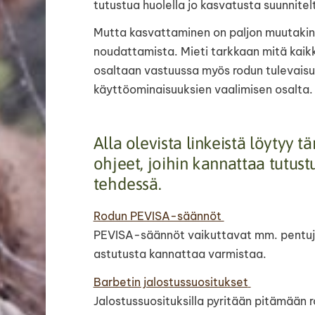
tutustua huolella jo kasvatusta suunnite
Mutta kasvattaminen on paljon muutakin,
noudattamista. Mieti tarkkaan mitä kaik
osaltaan vastuussa myös rodun tulevaisuu
käyttöominaisuuksien vaalimisen osalta.
Alla olevista linkeistä löytyy 
ohjeet, joihin kannattaa tutus
tehdessä.
Rodun PEVISA-säännöt
PEVISA-säännöt vaikuttavat mm. pentujen
astutusta kannattaa varmistaa.
Barbetin jalostussuositukset
Jalostussuosituksilla pyritään pitämään r