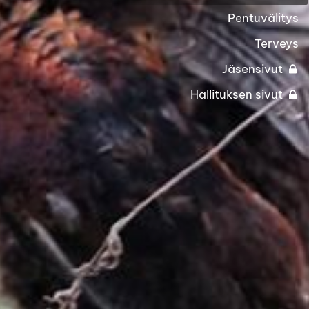
Pentuvälitys
Terveys
Jäsensivut
Hallituksen sivut