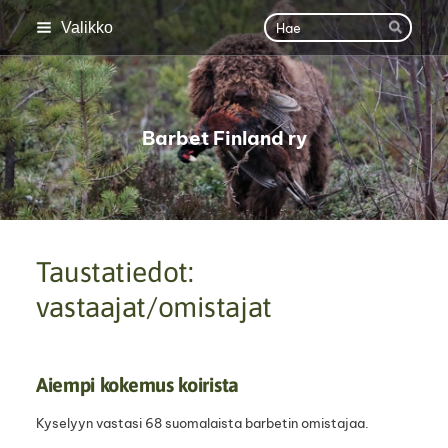
Siirry
Haku
Valikko
Hae
sivun
sisältöön
Barbet Finland ry
Taustatiedot:
vastaajat/omistajat
Aiempi kokemus koirista
Kyselyyn vastasi 68 suomalaista barbetin omistajaa.