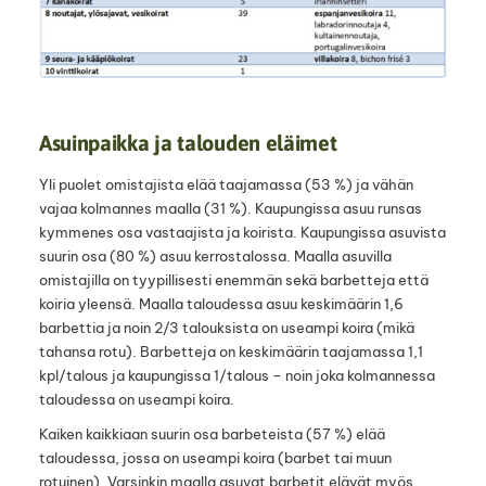
Asuinpaikka ja talouden eläimet
Yli puolet omistajista elää taajamassa (53 %) ja vähän
vajaa kolmannes maalla (31 %). Kaupungissa asuu runsas
kymmenes osa vastaajista ja koirista. Kaupungissa asuvista
suurin osa (80 %) asuu kerrostalossa. Maalla asuvilla
omistajilla on tyypillisesti enemmän sekä barbetteja että
koiria yleensä. Maalla taloudessa asuu keskimäärin 1,6
barbettia ja noin 2/3 talouksista on useampi koira (mikä
tahansa rotu). Barbetteja on keskimäärin taajamassa 1,1
kpl/talous ja kaupungissa 1/talous – noin joka kolmannessa
taloudessa on useampi koira.
Kaiken kaikkiaan suurin osa barbeteista (57 %) elää
taloudessa, jossa on useampi koira (barbet tai muun
rotuinen). Varsinkin maalla asuvat barbetit elävät myös