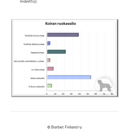
mainittu).
©
Barbet Finland ry