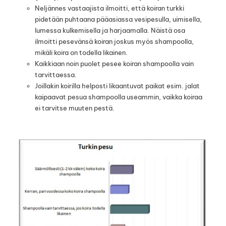
Neljännes vastaajista ilmoitti, että koiran turkki
pidetään puhtaana pääasiassa vesipesulla, uimisella,
lumessa kulkemisella ja harjaamalla. Näistä osa
ilmoitti pesevänsä koiran joskus myös shampoolla,
mikäli koira on todella likainen.
Kaikkiaan noin puolet pesee koiran shampoolla vain
tarvittaessa.
Joillakin koirilla helposti likaantuvat paikat esim. jalat
kaipaavat pesua shampoolla useammin, vaikka koiraa
ei tarvitse muuten pestä.