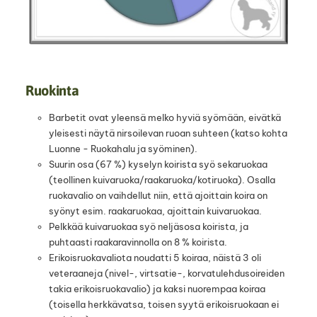
Ruokinta
Barbetit ovat yleensä melko hyviä syömään, eivätkä
yleisesti näytä nirsoilevan ruoan suhteen (katso kohta
Luonne - Ruokahalu ja syöminen).
Suurin osa (67 %) kyselyn koirista syö sekaruokaa
(teollinen kuivaruoka/raakaruoka/kotiruoka). Osalla
ruokavalio on vaihdellut niin, että ajoittain koira on
syönyt esim. raakaruokaa, ajoittain kuivaruokaa.
Pelkkää kuivaruokaa syö neljäsosa koirista, ja
puhtaasti raakaravinnolla on 8 % koirista.
Erikoisruokavaliota noudatti 5 koiraa, näistä 3 oli
veteraaneja (nivel-, virtsatie-, korvatulehdusoireiden
takia erikoisruokavalio) ja kaksi nuorempaa koiraa
(toisella herkkävatsa, toisen syytä erikoisruokaan ei