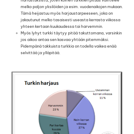
harrastuksista, joten koirien turkkien pituus vaihtelee
melko paljon yksilöiden ja esim. vuodenaikojen mukaan.
Tämä heijastuu myös harjaustarpeeseen, joka on
jakautunut melko tasaisesti useasta kerrasta viikossa
yhteen kertaan kuukaudessa tai harvemmin.
Myös lyhyt turkki täytyy pitää takuttomana, varsinkin
jos aikoo antaa sen kasvaa yhtään pitemmäksi.
Pidempänä takkuista turkkia on todella vaikea enää
selvittää ja ylläpitää.