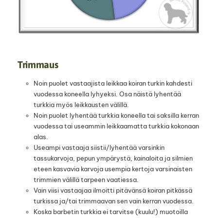
Trimmaus
Noin puolet vastaajista leikkaa koiran turkin kahdesti
vuodessa koneella lyhyeksi. Osa näistä lyhentää
turkkia myös leikkausten välillä.
Noin puolet lyhentää turkkia koneella tai saksilla kerran
vuodessa tai useammin leikkaamatta turkkia kokonaan
alas.
Useampi vastaaja siistii/lyhentää varsinkin
tassukarvoja, pepun ympärystä, kainaloita ja silmien
eteen kasvavia karvoja usempia kertoja varsinaisten
trimmien välillä tarpeen vaatiessa.
Vain viisi vastaajaa ilmoitti pitävänsä koiran pitkässä
turkissa ja/tai trimmaavan sen vain kerran vuodessa.
Koska barbetin turkkia ei tarvitse (kuulu!) muotoilla