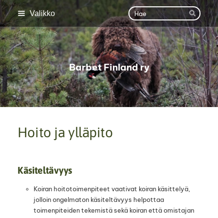
Siirry
Haku
Valikko
Hae
sivun
sisältöön
Barbet Finland ry
Hoito ja ylläpito
Käsiteltävyys
Koiran hoitotoimenpiteet vaativat koiran käsittelyä,
jolloin ongelmaton käsiteltävyys helpottaa
toimenpiteiden tekemistä sekä koiran että omistajan