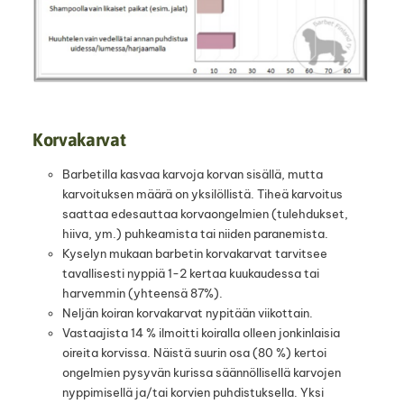
Korvakarvat
Barbetilla kasvaa karvoja korvan sisällä, mutta
karvoituksen määrä on yksilöllistä. Tiheä karvoitus
saattaa edesauttaa korvaongelmien (tulehdukset,
hiiva, ym.) puhkeamista tai niiden paranemista.
Kyselyn mukaan barbetin korvakarvat tarvitsee
tavallisesti nyppiä 1-2 kertaa kuukaudessa tai
harvemmin (yhteensä 87%).
Neljän koiran korvakarvat nypitään viikottain.
Vastaajista 14 % ilmoitti koiralla olleen jonkinlaisia
oireita korvissa. Näistä suurin osa (80 %) kertoi
ongelmien pysyvän kurissa säännöllisellä karvojen
nyppimisellä ja/tai korvien puhdistuksella. Yksi