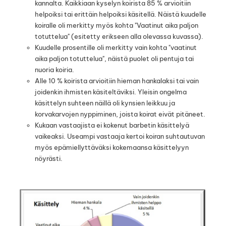
kannalta. Kaikkiaan kyselyn koirista 85 % arvioitiin
helpoiksi tai erittäin helpoiksi käsitellä. Näistä kuudelle
koiralle oli merkitty myös kohta "Vaatinut aika paljon
totuttelua" (esitetty erikseen alla olevassa kuvassa).
Kuudelle prosentille oli merkitty vain kohta "vaatinut
aika paljon totuttelua", näistä puolet oli pentuja tai
nuoria koiria.
Alle 10 % koirista arvioitiin hieman hankalaksi tai vain
joidenkin ihmisten käsiteltäviksi. Yleisin ongelma
käsittelyn suhteen näillä oli kynsien leikkuu ja
korvakarvojen nyppiminen, joista koirat eivät pitäneet.
Kukaan vastaajista ei kokenut barbetin käsittelyä
vaikeaksi. Useampi vastaaja kertoi koiran suhtautuvan
myös epämiellyttäväksi kokemaansa käsittelyyn
nöyrästi.