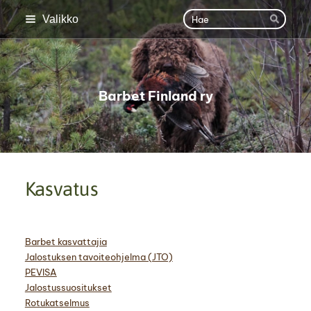
Siirry
Haku
Valikko
Hae
sivun
sisältöön
Barbet Finland ry
Kasvatus
Barbet kasvattajia
Jalostuksen tavoiteohjelma (JTO)
PEVISA
Jalostussuositukset
Rotukatselmus