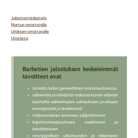
Jalostustiedustelu
Nartun omistajalle
Uroksen omistajalle
Uroslista
Barbetien jalostuksen keskeisimmät
tavoitteet ovat
turvata rodun geneettinen monimuotoisuus
vähentää ja ehkäistä rodussa koiran elämän
kannalta vakavimpien sairauksien ja vikojen
esiintymistä ja leviäimistä
rodunomaisen luonteen säilyttäminen
käyttöominaisuuksien vaaliminen ja
kehittäminen
rotutyypillisen ulkomuodon ja rakenteen