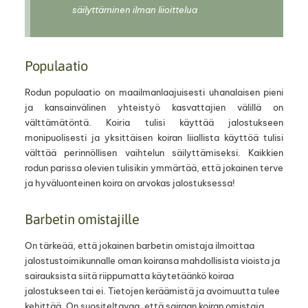
säilyttäminen ilman liioittelua
Populaatio
Rodun populaatio on maailmanlaajuisesti uhanalaisen pieni
ja kansainvälinen yhteistyö kasvattajien välillä on
välttämätöntä. Koiria tulisi käyttää jalostukseen
monipuolisesti ja yksittäisen koiran liiallista käyttöä tulisi
välttää perinnöllisen vaihtelun säilyttämiseksi. Kaikkien
rodun parissa olevien tulisikin ymmärtää, että jokainen terve
ja hyväluonteinen koira on arvokas jalostuksessa!
Barbetin omistajille
On tärkeää, että jokainen barbetin omistaja ilmoittaa
jalostustoimikunnalle oman koiransa mahdollisista vioista ja
sairauksista siitä riippumatta käytetäänkö koiraa
jalostukseen tai ei. Tietojen keräämistä ja avoimuutta tulee
kehittää. On suositeltavaa, että sairaan koiran omistaja