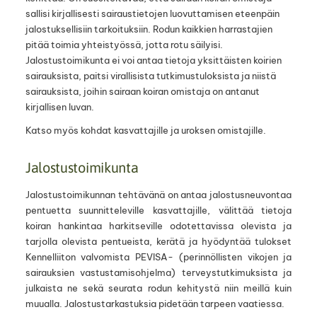
sallisi kirjallisesti sairaustietojen luovuttamisen eteenpäin
jalostuksellisiin tarkoituksiin. Rodun kaikkien harrastajien
pitää toimia yhteistyössä, jotta rotu säilyisi.
Jalostustoimikunta ei voi antaa tietoja yksittäisten koirien
sairauksista, paitsi virallisista tutkimustuloksista ja niistä
sairauksista, joihin sairaan koiran omistaja on antanut
kirjallisen luvan.
Katso myös kohdat kasvattajille ja uroksen omistajille.
Jalostustoimikunta
Jalostustoimikunnan tehtävänä on antaa jalostusneuvontaa
pentuetta suunnitteleville kasvattajille, välittää tietoja
koiran hankintaa harkitseville odotettavissa olevista ja
tarjolla olevista pentueista, kerätä ja hyödyntää tulokset
Kennelliiton valvomista PEVISA- (perinnöllisten vikojen ja
sairauksien vastustamisohjelma) terveystutkimuksista ja
julkaista ne sekä seurata rodun kehitystä niin meillä kuin
muualla. Jalostustarkastuksia pidetään tarpeen vaatiessa.