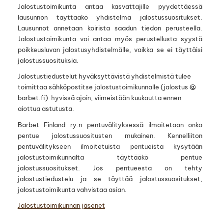
Jalostustoimikunta antaa kasvattajille pyydettäessä
lausunnon täyttääkö yhdistelmä jalostussuositukset.
Lausunnot annetaan koirista saadun tiedon perusteella.
Jalostustoimikunta voi antaa myös perustellusta syystä
poikkeusluvan jalostusyhdistelmälle, vaikka se ei täyttäisi
jalostussuosituksia.
Jalostustiedustelut hyväksyttävistä yhdistelmistä tulee
toimittaa sähköpostitse jalostustoimikunnalle (jalostus @
barbet.fi) hyvissä ajoin, viimeistään kuukautta ennen
aiottua astutusta.
Barbet Finland ry:n pentuvälityksessä ilmoitetaan onko
pentue jalostussuositusten mukainen. Kennelliiton
pentuvälitykseen ilmoitetuista pentueista kysytään
jalostustoimikunnalta täyttääkö pentue
jalostussuositukset. Jos pentueesta on tehty
jalostustiedustelu ja se täyttää jalostussuositukset,
jalostustoimikunta vahvistaa asian.
Jalostustoimikunnan jäsenet