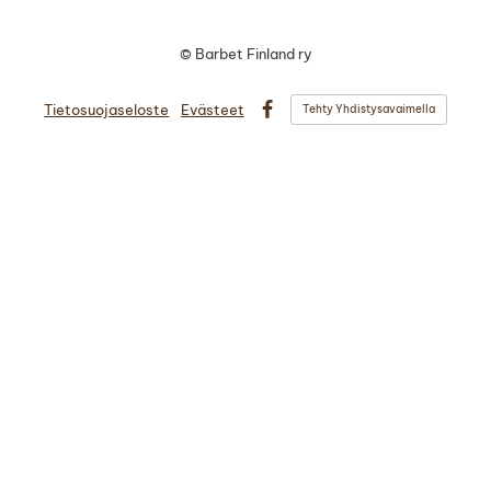
©
Barbet Finland ry
Tietosuojaseloste
Evästeet
Tehty Yhdistysavaimella
Facebook