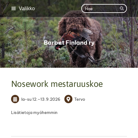
Siirry
Haku
Valikko
Hae
sivun
sisältöön
Barbet Finland ry
Nosework mestaruuskoe
la-su
12.
–
13.9.2026
Tervo
Lisätietoja myöhemmin