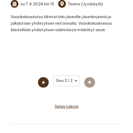
su 7.4.2024
klo 15
Teams (Jyväskylä)
Vuosikokouskutsu lähetetään jäsenille jäsenkirjeenä ja
julkaistaan yhdistyksen nettisivuilla. Vuosikokouksessa
käsitellään yhdistyksen säännöissä määrätyt asiat.
Sivun valinta
Selaa tulevia