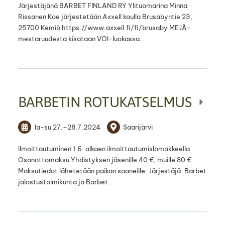
Järjestäjänä BARBET FINLAND RY Ylituomarina Minna
Rissanen Koe järjestetään Axxell koulla Brusabyntie 23,
25700 Kemiö https://www.axxell.fi/fi/brusaby MEJÄ-
mestaruudesta kisataan VOI-luokassa…
BARBETIN ROTUKATSELMUS
la-su
27.
–
28.7.2024
Saarijärvi
Ilmoittautuminen 1.6. alkaen ilmoittautumislomakkeella
Osanottomaksu Yhdistyksen jäsenille 40 €, muille 80 €.
Maksutiedot lähetetään paikan saaneille. Järjestäjä: Barbet
jalostustoimikunta ja Barbet…