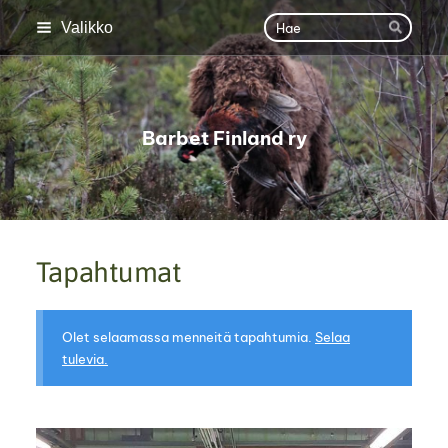
Siirry
Haku
Valikko
Hae
sivun
sisältöön
Barbet Finland ry
Tapahtumat
Olet selaamassa menneitä tapahtumia.
Selaa
tulevia.